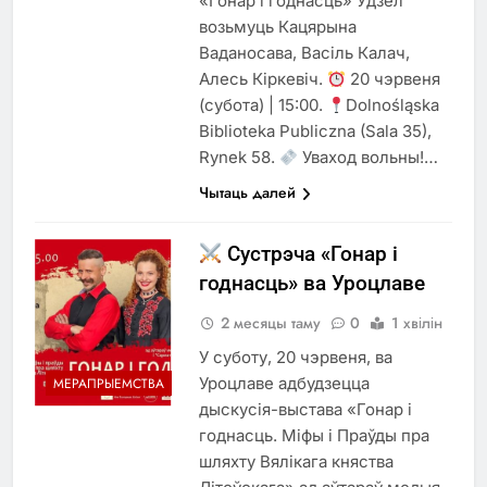
«Гонар і годнасць» Удзел
возьмуць Кацярына
Ваданосава, Васіль Калач,
Алесь Кіркевіч.
20 чэрвеня
(субота) | 15:00.
Dolnośląska
Biblioteka Publiczna (Sala 35),
Rynek 58.
Уваход вольны!…
Чытаць далей
Сустрэча «Гонар і
годнасць» ва Уроцлаве
2 месяцы таму
0
1 хвілін
У суботу, 20 чэрвеня, ва
Уроцлаве адбудзецца
МЕРАПРЫЕМСТВА
дыскусія-выстава «Гонар і
годнасць. Міфы і Праўды пра
шляхту Вялікага княства