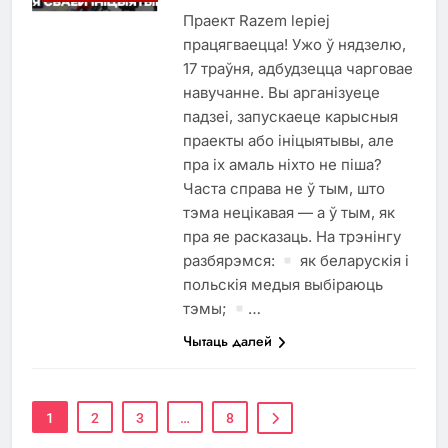
Праект Razem lepiej
працягваецца! Ужо ў нядзелю,
17 траўня, адбудзецца чарговае
навучанне. Вы арганізуеце
падзеі, запускаеце карысныя
праекты або ініцыятывы, але
пра іх амаль ніхто не піша?
Часта справа не ў тым, што
тэма нецікавая — а ў тым, як
пра яе расказаць. На трэнінгу
разбярэмся:
як беларускія і
польскія медыя выбіраюць
тэмы;
…
Чытаць далей
1
2
3
…
8