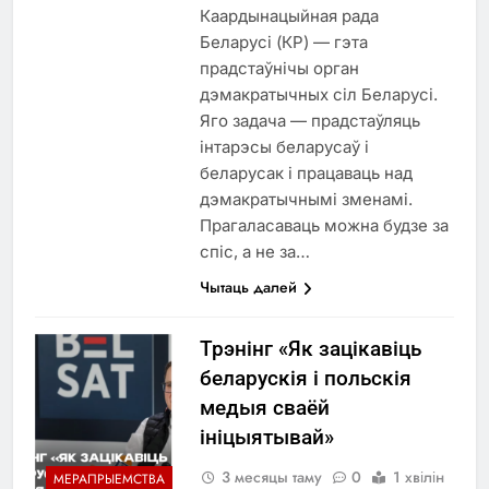
Каардынацыйная рада
Беларусі (КР) — гэта
прадстаўнічы орган
дэмакратычных сіл Беларусі.
Яго задача — прадстаўляць
інтарэсы беларусаў і
беларусак і працаваць над
дэмакратычнымі зменамі.
Прагаласаваць можна будзе за
спіс, а не за…
Чытаць далей
Трэнінг «Як зацікавіць
беларускія і польскія
медыя сваёй
ініцыятывай»
3 месяцы таму
0
1 хвілін
МЕРАПРЫЕМСТВА