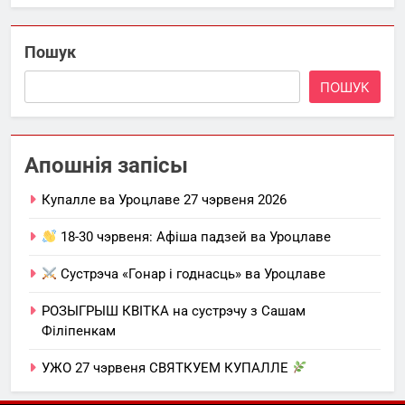
Пошук
ПОШУК
Апошнія запісы
Купалле ва Уроцлаве 27 чэрвеня 2026
18-30 чэрвеня: Афіша падзей ва Уроцлаве
Сустрэча «Гонар і годнасць» ва Уроцлаве
РОЗЫГРЫШ КВІТКА на сустрэчу з Сашам
Філіпенкам
УЖО 27 чэрвеня СВЯТКУЕМ КУПАЛЛЕ