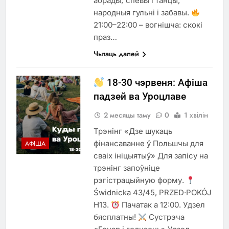
абрады; спевы і танцы;
народныя гульні і забавы.
21:00–22:00 – вогнішча: скокі
праз…
Чытаць далей
18-30 чэрвеня: Афіша
падзей ва Уроцлаве
2 месяцы таму
0
1 хвілін
Трэнінг «Дзе шукаць
фінансаванне ў Польшчы для
АФІША
сваіх ініцыятыў» Для запісу на
трэнінг запоўніце
рэгістрацыйную форму.
Świdnicka 43/45, PRZED·POKÓJ
H13.
Пачатак а 12:00. Удзел
бясплатны!
Сустрэча