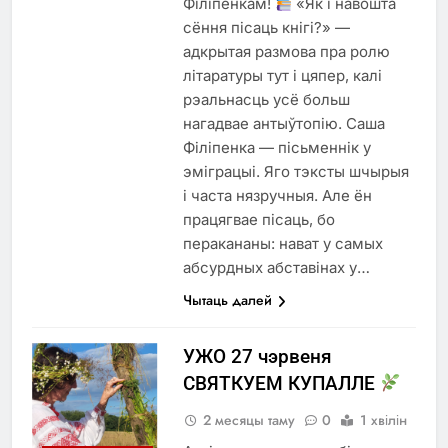
Філіпенкам!
«Як і навошта
сёння пісаць кнігі?» —
адкрытая размова пра ролю
літаратуры тут і цяпер, калі
рэальнасць усё больш
нагадвае антыўтопію. Саша
Філіпенка — пісьменнік у
эміграцыі. Яго тэксты шчырыя
і часта нязручныя. Але ён
працягвае пісаць, бо
перакананы: нават у самых
абсурдных абставінах у…
Чытаць далей
УЖО 27 чэрвеня
СВЯТКУЕМ КУПАЛЛЕ
2 месяцы таму
0
1 хвілін