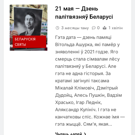
21 мая — Дзень
палітвязняў Беларусі
3 месяцы таму
0
1 хвілін
Гэта дата — дзень памяці
БЕЛАРУСКІЯ
Вітольда Ашурка, які памёр у
СВЯТЫ
зняволенні ў 2021 годзе. Яго
смерць стала сімвалам лёсу
палітвязняў у Беларусі. Але
гэта не адна гісторыя. За
кратамі загінулі таксама
Мікалай Клімовіч, Дзмітрый
Дудойц, Алесь Пушкін, Вадзім
Храсько, Ігар Леднік,
Аляксандр Кулініч. І гэта не
канчатковы спіс. Кожнае імя —
гэта жыццё. Сям’я, якая…
Чытаць далей