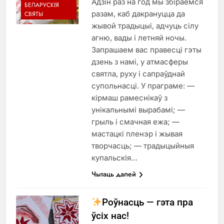
Адзін раз на год мы збіраемся
БЕЛАРУСКІЯ
разам, каб дакрануцца да
СВЯТЫ
жывой традыцыі, адчуць сілу
агню, вады і летняй ночы.
Запрашаем вас правесці гэты
дзень з намі, у атмасферы
святла, руху і сапраўднай
супольнасці. У праграме: —
кірмаш рамеснікаў з
унікальнымі вырабамі; —
грыль і смачная ежа; —
мастацкі пленэр і жывая
творчасць; — традыцыйныя
купальскія…
Чытаць далей
Роўнасць — гэта пра
ўсіх нас!