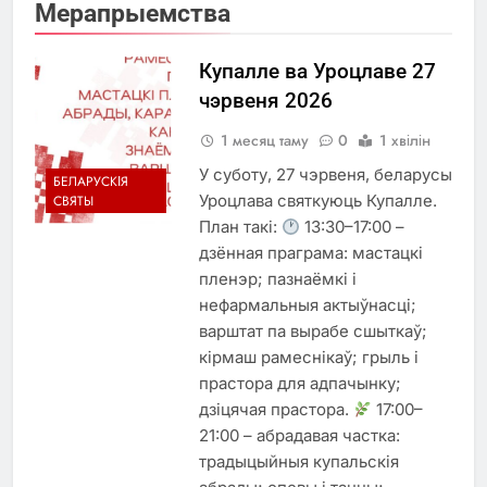
Мерапрыемства
Купалле ва Уроцлаве 27
чэрвеня 2026
1 месяц таму
0
1 хвілін
У суботу, 27 чэрвеня, беларусы
БЕЛАРУСКІЯ
Уроцлава святкуюць Купалле.
СВЯТЫ
План такі:
13:30–17:00 –
дзённая праграма: мастацкі
пленэр; пазнаёмкі і
нефармальныя актыўнасці;
варштат па вырабе сшыткаў;
кірмаш рамеснікаў; грыль і
прастора для адпачынку;
дзіцячая прастора.
17:00–
21:00 – абрадавая частка:
традыцыйныя купальскія