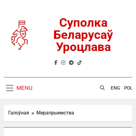
Skip
to
content
Суполка
Беларусаў
Уроцлава
MENU
ENG
POL
Галоўная
Мерапрыемства