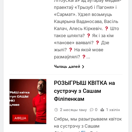
Літоўскага» ад аўтараў медыя-
праектаў «Трызуб і Пагоня» і
«Сармат». Удзел возьмуць
Кацярына Ваданосава, Васіль
Калач, Алесь Кіркевіч.
Што
такое шляхта?
Як і за кім
«панове» ваявалі?
Дзе
жылі?
На якой мове
размаўлялі?
…
Чытаць далей
РОЗЫГРЫШ КВІТКА на
сустрэчу з Сашам
Філіпенкам
2 месяцы таму
0
1 хвілін
АФІША
Сябры, мы разыгрываем квіток
на сустрэчу з Сашам