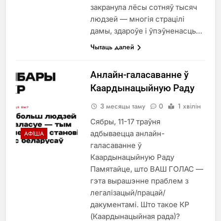
закранула лёсы сотняў тысяч
людзей — многія страцілі
дамы, здароўе і ўпэўненасць…
Чытаць далей
Анлайн-галасаванне ў
Каардынацыйную Раду
3 месяцы таму
0
1 хвілін
Сябры, 11-17 траўня
адбываецца анлайн-
АФІША
галасаванне ў
Каардынацыйную Раду
Памятайце, што ВАШ ГОЛАС —
гэта вырашэнне праблем з
легалізацый/працай/
дакументамі. Што такое КР
(Каардынацыйная рада)?