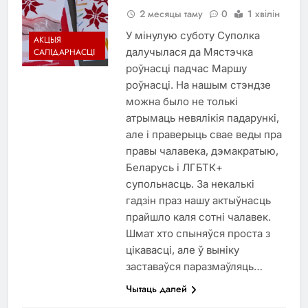
2 месяцы таму
0
1 хвілін
У мінулую суботу Суполка
АКЦЫЯ
далучылася да Мястэчка
САЛІДАРНАСЦІ
роўнасці падчас Маршу
роўнасці. На нашым стэндзе
можна было не толькі
атрымаць невялікія падарункі,
але і праверыць свае веды пра
правы чалавека, дэмакратыю,
Беларусь і ЛГБТК+
супольнасць. За некалькі
гадзін праз нашу актыўнасць
прайшло каля сотні чалавек.
Шмат хто спыняўся проста з
цікавасці, але ў выніку
заставаўся паразмаўляць…
Чытаць далей