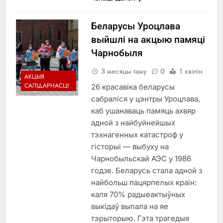
Беларусы Уроцлава
выйшлі на акцыю памяці
Чарнобыля
3 месяцы таму
0
1 хвілін
АКЦЫЯ
САЛІДАРНАСЦІ
26 красавіка беларусы
сабраліся у цэнтры Уроцлава,
каб ушанаваць памяць ахвяр
адной з найбуйнейшых
тэхнагенных катастроф у
гісторыі — выбуху на
Чарнобыльскай АЭС у 1986
годзе. Беларусь стала адной з
найбольш пацярпелых краін:
каля 70% радыеактыўных
выкідаў выпала на яе
тэрыторыю. Гэта трагедыя