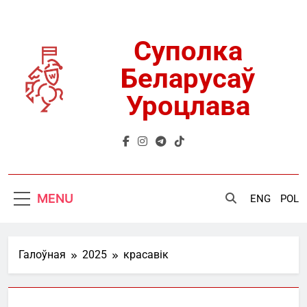
Skip
to
content
Суполка
Беларусаў
Уроцлава
MENU
ENG
POL
Галоўная
2025
красавік