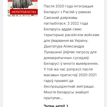
Пасля 2020 года інтэграцыя
Беларусі з Расіяй у рамках
МЕРАПРЫЕМСТВА
Саюзнай дзяржавы
паглыбілася. З 2022 года
Беларусь аддае сваю
тэрыторыю расейскім войскам
для ўварвання ва Украіну.
Дыктатура Аляксандра
Лукашэнкі ўяўляе пагрозу для
дэмакратычных суседзяў
Беларусі ў многіх вымярэннях.
У той жа час рэпрэсіі пасля
масавых пратэстаў 2020-2021
гадоў прывялі да
беспрэцэдэнтнай эміграцыі.
Многія беларусы знайшлі
прытулак…
Чытаць далей