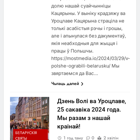
долю нашай суайчынніцы
Кацярыны. У выніку крадзяжу ва
Уроцлаве Кацярына страціла не
толькі асабістыя рэчы і грошы,
але і апынулася без дакументаў,
якія неабходныя для жыцця і
працы ў Польшчы.
https://mostmedia.io/2024/03/29/v-
polshe-ograbili-belarusku/ Мы
звяртаемся да Вас…
Чытаць далей
Дзень Волі ва Уроцлаве,
25 сакавіка 2024 года.
Мы разам з нашай
краінай!
БЕЛАРУСКІЯ
1 год таму
0
2 хвілін
СВЯТЫ