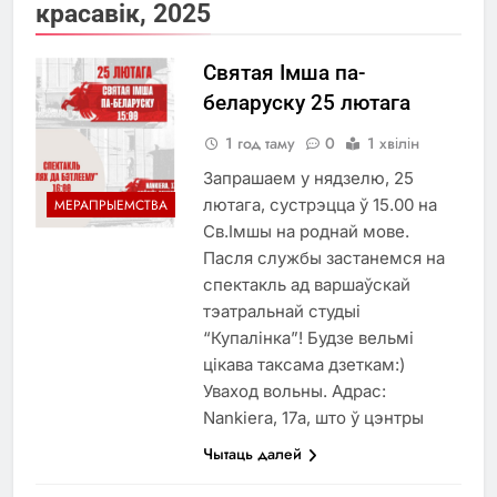
красавік, 2025
Святая Імша па-
беларуску 25 лютага
1 год таму
0
1 хвілін
Запрашаем у нядзелю, 25
лютага, сустрэцца ў 15.00 на
МЕРАПРЫЕМСТВА
Св.Імшы на роднай мове.
Пасля службы застанемся на
спектакль ад варшаўскай
тэатральнай студыі
“Купалінка”! Будзе вельмі
цікава таксама дзеткам:)
Уваход вольны. Адрас:
Nankiera, 17а, што ў цэнтры
Чытаць далей