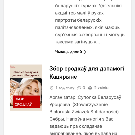
беларускіх турмах. Удзельнікі
акцыі трымалі ў руках
партрэты беларускіх
палітзняволеных, якія маюць
сур’ёзныя захворванні і могуць
таксама загінуць у…
Чытаць далей
Збор сродкаў для дапамогі
Кацярыне
1 год таму
0
2 хвілін
Арганізатар: Суполка Беларусаў
ЗБОР
Уроцлава (Stowarzyszenie
СРОДКАЎ
Białoruski Związek Solidarności)
Сябры, Напэўна многія з Вас
ведаюць пра складанае
выпрабаванне, якое выпала на