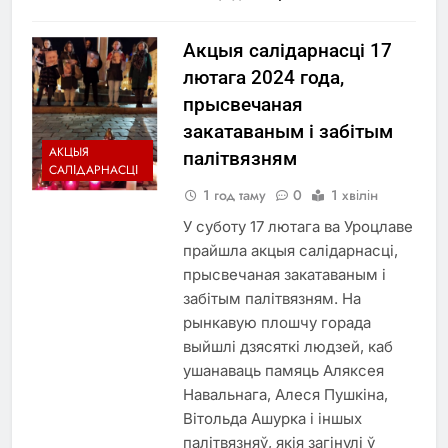
Акцыя салідарнасці 17
лютага 2024 года,
прысвечаная
закатаваным і забітым
АКЦЫЯ
палітвязням
САЛІДАРНАСЦІ
1 год таму
0
1 хвілін
У суботу 17 лютага ва Уроцлаве
прайшла акцыя салідарнасці,
прысвечаная закатаваным і
забітым палітвязням. На
рынкавую плошчу горада
выйшлі дзясяткі людзей, каб
ушанаваць памяць Аляксея
Навальнага, Алеся Пушкіна,
Вітольда Ашурка і іншых
палітвязняў, якія загінулі ў