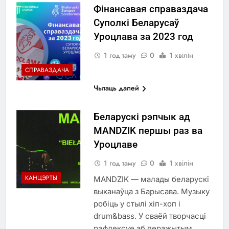
Фінансавая справаздача
Суполкі Беларусаў
Уроцлава за 2023 год
1 год таму
0
1 хвілін
СПРАВАЗДАЧА
Чытаць далей
Беларускі рэпчык ад
MANDZIK першы раз ва
Уроцлаве
1 год таму
0
1 хвілін
КАНЦЭРТЫ
MANDZIK — малады беларускі
выканаўца з Барысава. Музыку
робіць у стылі хіп-хоп і
drum&bass. У сваёй творчасці
рэфлексуе аб перажытым