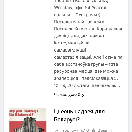
Tadeusza Kościuszki 35A,
Wrocław, офіс 54 Уваход
вольны ⠀ Cустрэчы ў
Псіхалагічнай гасцёўні.
Псіхолаг Кацярына Карчэўская
дзеліцца ведамі наконт
інструментаў па
самарэгуляцыі,
самастабілізацыі. Але і сама па
сабе абстаноўка групы – гэта
рэсурснае месца, дзе можна
абаперціся і падсілкавацца 5,
12, 19, 26 лютага, панядзелак,…
Чытаць далей
Ці ёсць надзея для
Беларусі?
1 год таму
0
2 хвілін