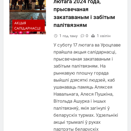
лютага 2024 года,
прысвечаная
закатаваным і забітым
АКЦЫЯ
палітвязням
САЛІДАРНАСЦІ
1 год таму
0
1 хвілін
У суботу 17 лютага ва Уроцлаве
прайшла акцыя салідарнасці,
прысвечаная закатаваным і
забітым палітвязням. На
рынкавую плошчу горада
выйшлі дзясяткі людзей, каб
ушанаваць памяць Аляксея
Навальнага, Алеся Пушкіна,
Вітольда Ашурка і іншых
палітвязняў, якія загінулі ў
беларускіх турмах. Удзельнікі
акцыі трымалі ў руках
партрэты беларускіх