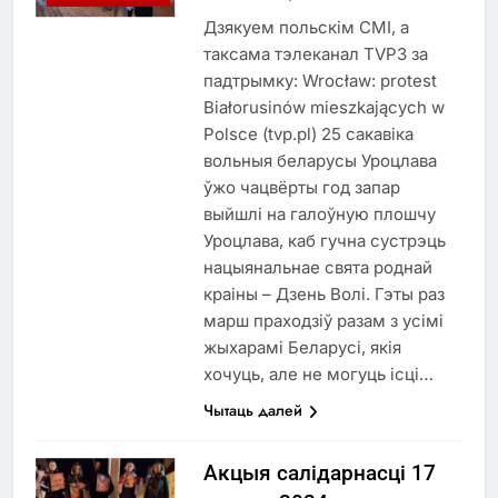
Дзякуем польскім СМІ, а
таксама тэлеканал TVP3 за
падтрымку: Wrocław: protest
Białorusinów mieszkających w
Polsce (tvp.pl) 25 сакавіка
вольныя беларусы Уроцлава
ўжо чацвёрты год запар
выйшлі на галоўную плошчу
Уроцлава, каб гучна сустрэць
нацыянальнае свята роднай
краіны – Дзень Волі. Гэты раз
марш праходзіў разам з усімі
жыхарамі Беларусі, якія
хочуць, але не могуць ісці…
Чытаць далей
Акцыя салідарнасці 17