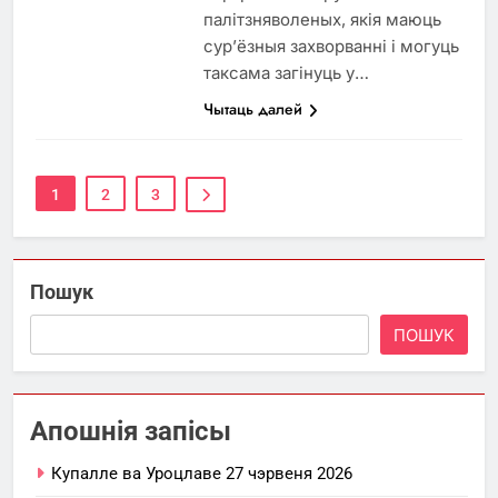
палітзняволеных, якія маюць
сур’ёзныя захворванні і могуць
таксама загінуць у…
Чытаць далей
1
2
3
Пошук
ПОШУК
Апошнія запісы
Купалле ва Уроцлаве 27 чэрвеня 2026