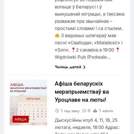
вопыце ў Беларусі і ў
вымушанай міграцыі, а таксама
разважае пра звычайнае –
простымі словамі і са стылем.
З вядомых шлягераў мае
песні «Свабода», «Maladość» i
«Son».
2 сакавіка а 19:00
Wędrówki Pub (Podwale…
Чытаць далей
Афіша беларускіх
мерапрыемстваў ва
Уроцлаве на люты!
1 год таму
0
1 хвілін
АФІША
Дыскусійны клуб 4, 11, 18, 25
лютага, нядзеля, 18:00 Адрас: