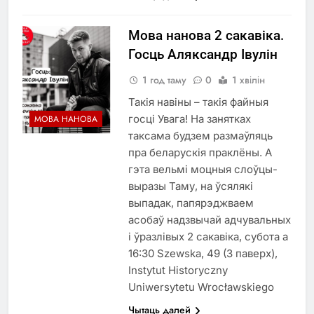
Мова нанова 2 сакавіка.
Госць Аляксандр Івулін
1 год таму
0
1 хвілін
Такія навіны – такія файныя
госці Увага! На занятках
МОВА НАНОВА
таксама будзем размаўляць
пра беларускія праклёны. А
гэта вельмі моцныя слоўцы-
выразы Таму, на ўсялякі
выпадак, папярэджваем
асобаў надзвычай адчувальных
і ўразлівых 2 сакавіка, субота а
16:30 Szewska, 49 (3 паверх),
Instytut Historyczny
Uniwersytetu Wrocławskiego
Чытаць далей