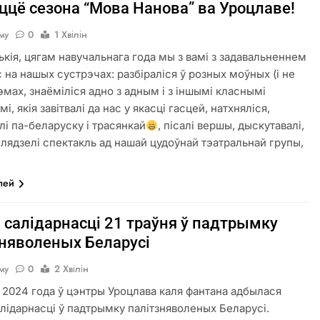
ццё сезона “Мова Нанова” ва Уроцлаве!
аму
0
1 Хвілін
кія, цягам навучальнага года мы з вамі з задавальненнем
с на нашых сустрэчах: разбіраліся ў розных моўных (і не
тэмах, знаёміліся адно з адным і з іншымі класнымі
і, якія завітвалі да нас у якасці гасцей, натхняліся,
лі па-беларуску і трасянкай
, пісалі вершы, дыскутавалі,
 глядзелі спектакль ад нашай цудоўнай тэатральнай групы,
лей
 салідарнасці 21 траўня ў падтрымку
зняволеных Беларусі
аму
0
2 Хвілін
я 2024 года ў цэнтры Уроцлава каля фантана адбылася
лідарнасці ў падтрымку палітзняволеных Беларусі.