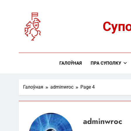
Skip
to
content
Супо
ГАЛОЎНАЯ
ПРА CУПОЛКУ
Галоўная
adminwroc
Page 4
adminwroc