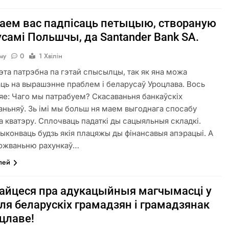
каем вас падпісаць петыцыю, створаную
самі Польшчы, да Santander Bank SA.
аму
0
1 Хвілін
гэта патрэбна па гэтай спысылцы, так як яна можа
ць на вырашэнне праблем і беларусаў Уроцлава. Вось
 яе: Чаго мы патрабуем? Скасаваньня банкаўскіх
ньняў. Зь імі мы больш ня маем выгоднага спосабу
за кватэру. Сплочваць падаткі ды сацыяльныя складкі.
выконваць будзь якія плацяжы ды фінансавыя апэрацыі. А
рожваньню рахункаў…
лей
айцеся пра адукацыйныя магчымасці у
я беларускіх грамадзян і грамадзянак
цлаве!