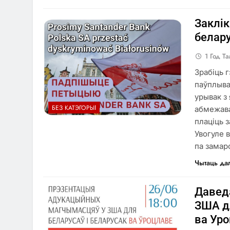
Заклі
белару
1 Год Т
Зрабіць 
паўплыва
урывак з
БЕЗ КАТЭГОРЫІ
абмежава
плаціць 
Увогуле 
па зама
Чытаць да
Давед
ЗША дл
ва Уро