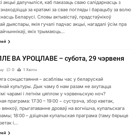
кі акцыі далучыліся, каб паказаць сваю салідарнасць з
 знаходзіцца за кратамі за свае погляды і барацьбу за волю
жнасць Беларусі. Словы актывістаў, прадстаўнікоў
й дыяспары, якія гучалі падчас акцыі, нагадалі ўсім пра
айчыннікаў, якіх трымаюць…
лей
ЛЕ ВА УРОЦЛАВЕ – субота, 29 чэрвеня
аму
0
1 Хвілін
яга сонцастаяння – aсаблiвы час у беларускай
най культуры. Дык чаму б нам разам не ахутацца
імі чарамі i летнiм цяплом у чэрвеньскую ноч?
я праграма: 17:30 – 19:00 − сустрэча, збор кветак,
 вянкоў, прыгатаванне дроваў на вогнiшча, купальскага
брамы; 18:00 – дзіцячая купальская праграма (таму бярыце
зетак і…
лей