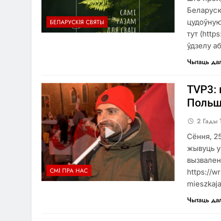
Беларускі
цудоўную
БЕЛАРУСКІЯ СВЯТЫ
тут (http
ўдзелу а
Чытаць да
TVP3: 
Польш
2 Гады 
Сёння, 2
жывуць у
вызвален
СМІ ПРА НАС
https://w
mieszkaj
Чытаць да