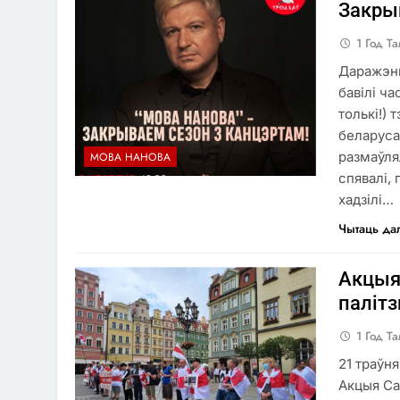
Закры
1 Год Т
Даражэнь
бавілі ча
толькі!) 
беларусам
размаўля
МОВА НАНОВА
спявалі,
хадзілі…
Чытаць да
Акцыя
паліт
1 Год Т
21 траўн
Акцыя Са