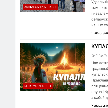
Удзельні
АКЦЫЯ САЛІДАРНАСЦІ
тымі, хто
і незале
беларуска
нашых су
Чытаць да
КУПАЛ
1 Год Т
Час летн
традыцый
купальск
Прыкладна
пляценне
БЕЛАРУСКІЯ СВЯТЫ
слупа і 
з сабой д
Чытаць да