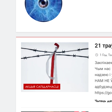
21 тра
1 Год Т
Заклікае
Чым нас 
надзею і 
НАМ НЕ 
адбудзецц
АКЦЫЯ САЛІДАРНАСЦІ
https://
Чытаць да