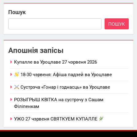
Пошук
ПОШУК
Апошнія запісы
Купалле ва Уроцлаве 27 чэрвеня 2026
18-30 чэрвеня: Афіша падзей ва Уроцлаве
Сустрэча «Гонар і годнасць» ва Уроцлаве
РОЗЫГРЫШ КВІТКА на сустрэчу з Сашам
Філіпенкам
УЖО 27 чэрвеня СВЯТКУЕМ КУПАЛЛЕ