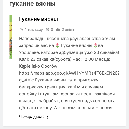
гуканне вясны
Гуканне вясны
1 год таму
0
2 хвілін
Напярэдаднi вясенняга раўнадзенства хочам
БЕЛАРУСКІЯ
СВЯТЫ
запрасіць вас на
Гуканне вясны
ва
Уроцлаве, каторае адбудзецца ўжо 23 сакавіка!
МЕРАПРЫЕМСТВА
Калі: 23 сакавіка(субота) Час: 12:00 Месца:
Kąpielisko Oporów
https://maps.app.goo.gl/AWHNYMRs4T6Ex6N26?
g_st=ic Гуканне вясны гэта прыгожая
беларуская традыцыя, калі мы спяваем
сонейку і птушкам веснавыя песні, заклікаем
шчасце і дабрабыт, святкуем надыход новага
цёплага сезону. А з новым сезонам – новыя…
Чытаць далей