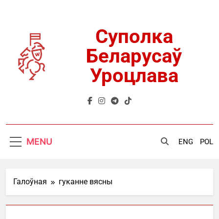
Skip
to
content
Суполка
Беларусаў
Уроцлава
MENU
ENG
POL
Галоўная
гуканне вясны