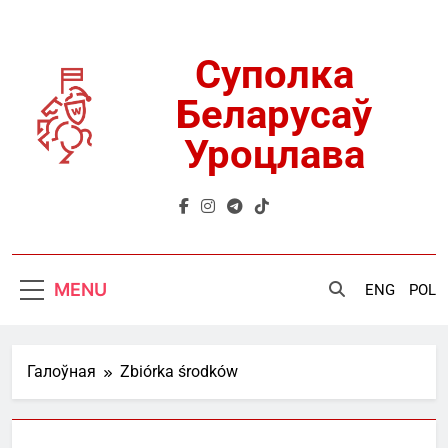
Skip
to
content
Суполка
Беларусаў
Уроцлава
MENU
ENG
POL
Галоўная
Zbiórka środków