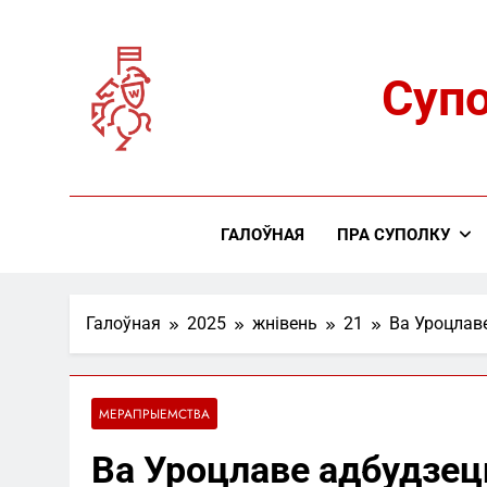
Skip
to
content
Супо
ГАЛОЎНАЯ
ПРА CУПОЛКУ
Галоўная
2025
жнівень
21
Ва Уроцлав
МЕРАПРЫЕМСТВА
Ва Уроцлаве адбудзец