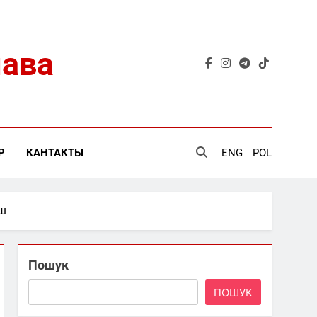
лава
Р
КАНТАКТЫ
ENG
POL
йш
Пошук
ПОШУК