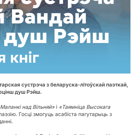
тарская сустрэча з беларуска-літоўскай паэткай,
рцінш душ Рэйш.
Маланкі над Вільняй»
і
«Таямніца Высокага
аэзію. Госці змогуць асабіста пагутарыць з
анні.