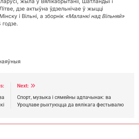
арусі, жыла ў Вялікабрытаніі, Шатландыі і
Літве, дзе актыўна ўдзельнічае ў жыцці
інску і Вільні, а зборнік
«Маланкі над Вільняй»
 годзе.
наяўныя
s:
Next:
ва
Спорт, музыка і сямейны адпачынак: ва
кі
Уроцлаве рыхтуюцца да вялікага фестывалю