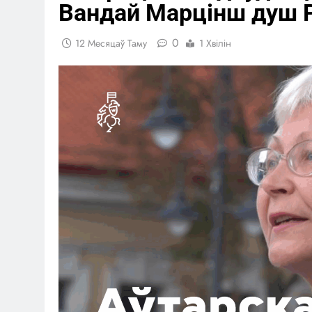
Вандай Марцінш душ 
0
12 Месяцаў Таму
1 Хвілін