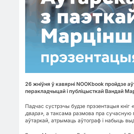
26 жніўня ў кавярні NOOKbook пройдзе аў
перакладчыцай і публіцысткай Вандай Ма
Падчас сустрэчы будзе прэзентацыя кніг
«
двара»
, а таксама размова пра сучасную п
аўтаркай, атрымаць аўтограф і набыць выд