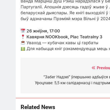
Ванда Марцінш душ Рэйш нарадзілася ў Бел
Партугаліі. Апошнія дзесяць гадоў жыве ў 
беларускай дыяспары. Яе кнігі выходзілі ў М
быў адзначаны Прэміяй мэра Вільні ў 2024
26 жніўня, 17:00
Кавярня NOOKbook, Plac Teatralny 3
Уваход — кубачак кавы ці гарбаты
Для набыцця кніг рэкамендуецца мець 
Previou
Навігацыя
па
“Забег Надзеі” ўпершыню адбыўся 
Уроцлаве: 5,5 км салідарнасці і падтрым
запісах
Related News