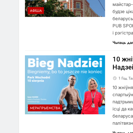
майстар-
АФІША
будзе цік
беларусы
PUB SPOR
і рэгіст
Чытаць да
10 жні
Надзеі
1 Год Т
10 жніўн
спартыўн
падтрымц
МЕРАПРЫЕМСТВА
ісці да к
беларуса
палітвяз
Чытаць да