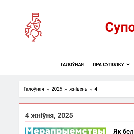
Skip
to
content
Супо
ГАЛОЎНАЯ
ПРА CУПОЛКУ
Галоўная
2025
жнівень
4
4 жніўня, 2025
Як бе