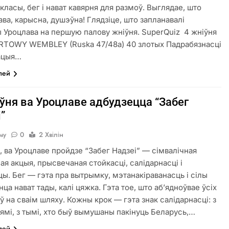
класы, бег і нават кавярня для размоў. Выглядае, што
ава, карысна, душэўна! Глядзіце, што запланавалі
 Уроцлава на першую палову жніўня. SuperQuiz ️ 4 жніўня
TOWY WEMBLEY (Ruska 47/48a) 40 злотых Падрабязнасці
рацыя…
лей
ўня ва Уроцлаве адбудзецца “Забег
”
аму
0
2 Хвілін
я, ва Уроцлаве пройдзе “Забег Надзеі” — сімвалічная
ая акцыя, прысвечаная стойкасці, салідарнасці і
ы. Бег — гэта пра вытрымку, мэтанакіраванасць і сілы
анца нават тады, калі цяжка. Гэта тое, што аб’ядноўвае ўсіх
ў на сваім шляху. Кожны крок — гэта знак салідарнасці: з
нямі, з тымі, хто быў вымушаны пакінуць Беларусь,…
лей