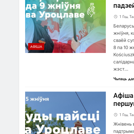
падзей
1 Год Т
Беларусы
жніўня, 
сваёй су
АФІША
8 па 10 ж
Kościusz
салідарн
жэст…
Чытаць да
Афіша
першу
1 Год Т
Жнівень в
падтрымл