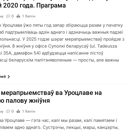
 2020 года. Праграма
аму
0
1 Хвілін
 Уроцлава ўжо пяты год запар збіраюцца разам у пачатку
каб падтрымліваць адзін аднаго і адзначыць важныя падзеі
польнасці. У 2025 годзе шэраг мерапрыемстваў пройдзе з
ніўня. 8 жніўня у офісе Суполкі беларусаў (ul. Tadeusza
ki 35A, дамафон 54) адбудзецца напісанне лістоў
асці беларускім палітзняволеным — просты, але важны
лей
 мерапрыемстваў ва Уроцлаве на
ю палову жніўня
аму
0
1 Хвілін
а Уроцлаве — гэта час, калі мы разам, калі памятаем і
іваем адно аднаго. Сустрэчы, лекцыі, марш, канцэрты,