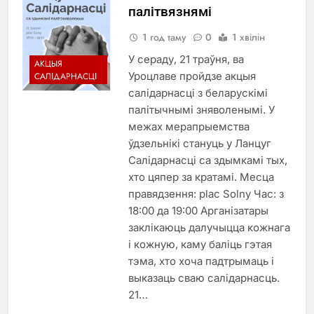
палітвязнямі
1 год таму
0
1 хвілін
У сераду, 21 траўня, ва
АКЦЫЯ
Уроцлаве пройдзе акцыя
САЛІДАРНАСЦІ
салідарнасці з беларускімі
палітычнымі зняволенымі. У
межах мерапрыемства
ўдзельнікі стануць у Ланцуг
Салідарнасці са здымкамі тых,
хто цяпер за кратамі. Месца
правядзення: plac Solny Час: з
18:00 да 19:00 Арганізатары
заклікаюць далучыцца кожнага
і кожную, каму баліць гэтая
тэма, хто хоча падтрымаць і
выказаць сваю салідарнасць.
21…