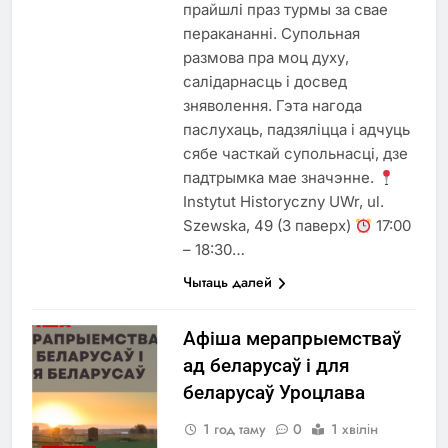
прайшлі праз турмы за свае
перакананні. Супольная
размова пра моц духу,
салідарнасць і досвед
зняволення. Гэта нагода
паслухаць, падзяліцца і адчуць
сябе часткай супольнасці, дзе
падтрымка мае значэнне.
Instytut Historyczny UWr, ul.
Szewska, 49 (3 паверх)
17:00
– 18:30…
Чытаць далей
Афіша мерапрыемстваў
ад беларусаў і для
беларусаў Уроцлава
1 год таму
0
1 хвілін