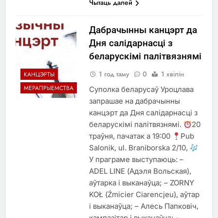
Чытаць далей
Дабрачынны канцэрт да
Дня салідарнасці з
беларускімі палітвязнямі
1 год таму
0
1 хвілін
КАНЦЭРТЫ
МЕРАПРЫЕМСТВА
Суполка беларусаў Уроцлава
запрашае на дабрачынны
канцэрт да Дня салідарнасці з
беларускімі палітвязнямі.
20
траўня, пачатак а 19:00
Pub
Salonik, ul. Braniborska 2/10,
У праграме выступаюць: –
ADEL LINE (Адэля Вольская),
аўтарка і выканаўца; – ZORNY
KOŁ (Źmicier Ciarencjeu), аўтар
і выканаўца; – Алесь Папковіч,
кампазітар і выканаўца; –