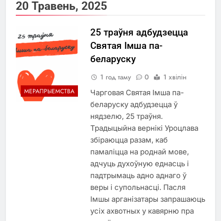
20 Травень, 2025
25 траўня адбудзецца
Святая Імша па-
беларуску
1 год таму
0
1 хвілін
МЕРАПРЫЕМСТВА
Чарговая Святая Імша па-
беларуску адбудзецца ў
нядзелю, 25 траўня.
Традыцыйна вернікі Уроцлава
збіраюцца разам, каб
памаліцца на роднай мове,
адчуць духоўную еднасць і
падтрымаць адно аднаго ў
веры і супольнасці. Пасля
Імшы арганізатары запрашаюць
усіх ахвотных у кавярню пра