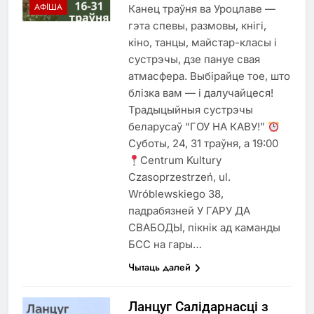
АФІША
Канец траўня ва Уроцлаве —
гэта спевы, размовы, кнігі,
кіно, танцы, майстар-класы і
сустрэчы, дзе пануе свая
атмасфера. Выбірайце тое, што
блізка вам — і далучайцеся!
Традыцыйныя сустрэчы
беларусаў “ГОУ НА КАВУ!”
Суботы, 24, 31 траўня, а 19:00
Centrum Kultury
Czasoprzestrzeń, ul.
Wróblewskiego 38,
падрабязней У ГАРУ ДА
СВАБОДЫ, пікнік ад каманды
БСС на гары…
Чытаць далей
Ланцуг Салідарнасці з