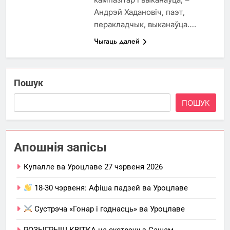
Андрэй Хадановіч, паэт,
перакладчык, выканаўца….
Чытаць далей
Пошук
ПОШУК
Апошнія запісы
Купалле ва Уроцлаве 27 чэрвеня 2026
18-30 чэрвеня: Афіша падзей ва Уроцлаве
Сустрэча «Гонар і годнасць» ва Уроцлаве