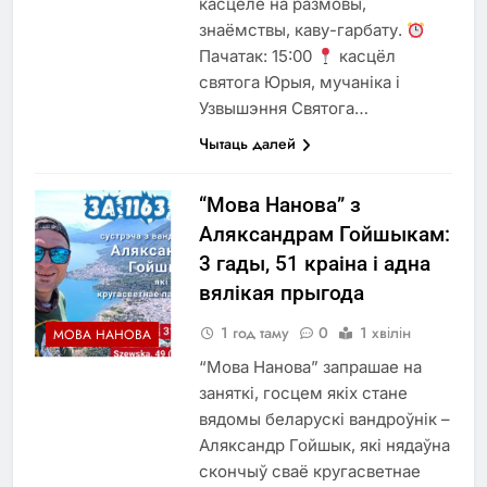
касцёле на размовы,
знаёмствы, каву-гарбату.
Пачатак: 15:00
касцёл
святога Юрыя, мучаніка і
Узвышэння Святога…
Чытаць далей
“Мова Нанова” з
Аляксандрам Гойшыкам:
3 гады, 51 краіна і адна
вялікая прыгода
1 год таму
0
1 хвілін
МОВА НАНОВА
“Мова Нанова” запрашае на
заняткі, госцем якіх стане
вядомы беларускі вандроўнік –
Аляксандр Гойшык, які нядаўна
скончыў сваё кругасветнае