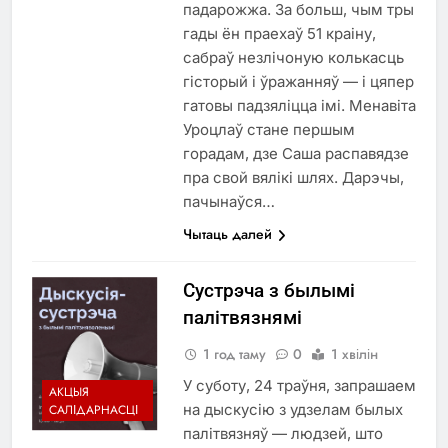
падарожжа. За больш, чым тры
гады ён праехаў 51 краіну,
сабраў незлічоную колькасць
гісторый і ўражанняў — і цяпер
гатовы падзяліцца імі. Менавіта
Уроцлаў стане першым
горадам, дзе Саша распавядзе
пра свой вялікі шлях. Дарэчы,
пачынаўся…
Чытаць далей
Сустрэча з былымі
палітвязнямі
1 год таму
0
1 хвілін
У суботу, 24 траўня, запрашаем
АКЦЫЯ
на дыскусію з удзелам былых
САЛІДАРНАСЦІ
палітвязняў — людзей, што