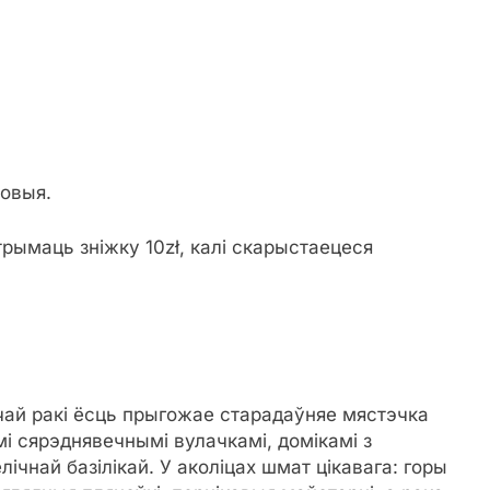
ковыя.
рымаць зніжку 10zł, калі скарыстаецеся
ічай ракі ёсць прыгожае старадаўняе мястэчка
імі сярэднявечнымі вулачкамі, домікамі з
ічнай базілікай. У аколіцах шмат цікавага: горы