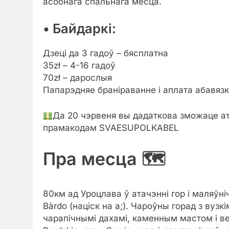
асобнага спальнага месца.
• Байдаркі:
Дзеці да 3 гадоў – бясплатна
35zł – 4-16 гадоў
70zł – дарослыя
Папарэдняе браніраванне і аплата абавяз
Да 20 чэрвеня вы дадаткова зможаце ат
прамакодам SVAESUPOLKABEL
Пра месца 🗺
80км ад Уроцлава ў атачэнні гор і маляўн
Bàrdo (націск на a;). Чароўны горад з вузк
чарапічнымі дахамі, каменным мастом і вел