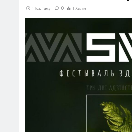
0
1 Год Таму
1 Хвілін