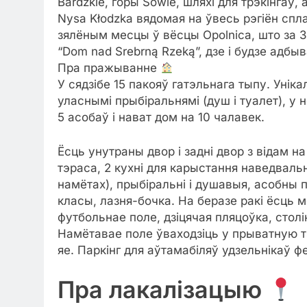
Bardzkie, горы Sowie, шляхі для трэкінгаў,
Nysa Kłodzka вядомая на ўвесь рэгіён спл
зялёным месцы ў вёсцы Opolnica, што за 3
“Dom nad Srebrną Rzeką”, дзе і будзе адб
Пра пражыванне
У сядзібе 15 пакояў гатэльнага тыпу. Унік
уласнымі прыбіральнямі (душ і туалет), у н
5 асобаў і нават дом на 10 чалавек.
Ёсць унутраны двор і задні двор з відам на 
тэраса, 2 кухні для карыстання наведвальн
намётах), прыбіральні і душавыя, асобны п
класы, лазня-бочка. На беразе ракі ёсць 
футбольнае поле, дзіцячая пляцоўка, столік
Намётавае поле ўваходзіць у прыватную т
яе. Паркінг для аўтамабіляў удзельнікаў 
Пра лакалізацыю