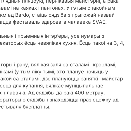
 аглядныя пляцоўкі, пернікавыя майстэрні, а рака
авамі на каяках і пантонах. У гэтым спакойным
км ад Bardo, стаіць сядзіба з прыгожай назвай
ывацца фестываль здаровага чалавека SVAE.
альныя і прыемныя інтэр’еры, усе нумары з
екаторых ёсць невялікая кухня. Ёсць пакоі на 3, 4,
горы і раку, вялікая заля са сталамі і крэсламі,
ікамі (у тым ліку тымі, хто плануе ночыць у
акой са сталамі, дзе плануюцца заняткі і майстар-
месца для купання, вялікае муніцыпальнае
і і лавачкі. Ад сядзібы да ракі 400 метраў.
эрыторыю сядзібы і знаходзіцца праз сцежку ад
фестываля бясплатны.