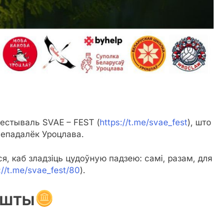
!
естываль SVAE – FEST (
https://t.me/svae_fest
), што
 непадалёк Уроцлава.
я, каб зладзіць цудоўную падзею: самі, разам, для
://t.me/svae_fest/80
).
ошты