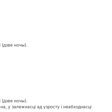
 (дзве ночы).
 (дзве ночы).
а, у залежнасці ад узросту і неабходнасці