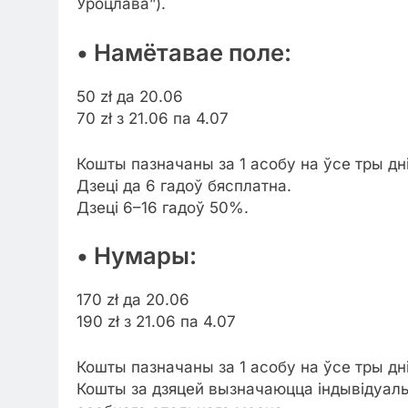
Уроцлава”).
• Намётавае поле:
50 zł да 20.06
70 zł з 21.06 па 4.07
Кошты пазначаны за 1 асобу на ўсе тры дні
Дзеці да 6 гадоў бясплатна.
Дзеці 6–16 гадоў 50%.
• Нумары:
170 zł да 20.06
190 zł з 21.06 па 4.07
Кошты пазначаны за 1 асобу на ўсе тры дні
Кошты за дзяцей вызначаюцца індывідуальн