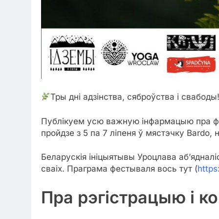
Тры дні адзінства, сяброўства і свабоды
Публікуем усю важную інфармацыю пра ф
пройдзе з 5 па 7 ліпеня ў мястэчку Bardo,
Беларускія ініцыятывы Уроцлава аб’ядналіс
сваіх. Праграма фестываля вось тут (
https
Пра рэгістрацыю і к