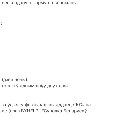
ць нескладаную форму па спасылцы:
:
 (дзве ночы).
толькі ў адным дні/у двух днях.
 за ўдзел у фестывалі вы аддаеце 10% на
ве (праз BYHELP і “Суполка Беларусаў