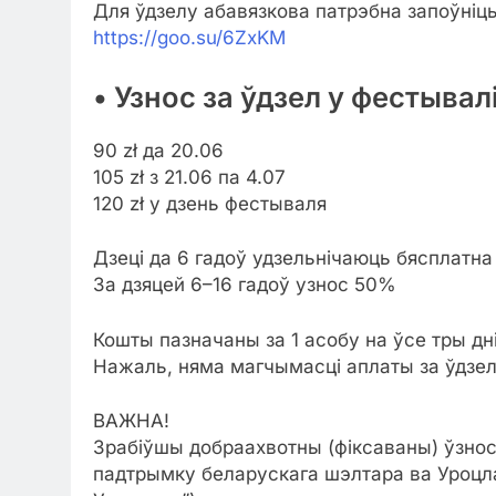
Для ўдзелу абавязкова патрэбна запоўні
https://goo.su/6ZxKM
• Узнос за ўдзел у фестывалі
90 zł да 20.06
105 zł з 21.06 па 4.07
120 zł у дзень фестываля
Дзеці да 6 гадоў удзельнічаюць бясплатна
За дзяцей 6–16 гадоў узнос 50%
Кошты пазначаны за 1 асобу на ўсе тры дні
Нажаль, няма магчымасці аплаты за ўдзел 
ВАЖНА!
Зрабіўшы добраахвотны (фіксаваны) ўзнос
падтрымку беларускага шэлтара ва Уроцла