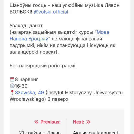
Шаноўны госць – наш улюбёны музЫка Лявон
ВОЛЬСКІ!
@volski.official
Уваход: данат
(на арганізацыйныя выдаткі; курсы “
Мова
Нанова Уроцлаў
” не маюць фінансавай
падтрымкі, нікім не спансуюцца і існуюць як
валанцёрскі праект).
Без папярэдняй рэгістрацыі!
8 чэрвеня
16:30
Szewska, 49
(Instytut Historyczny Uniwersytetu
Wrocławskiego) 3 паверх
Previous:
Next:
Навігацыя
21 траўня – Дзень
Акцыя салідарнасці