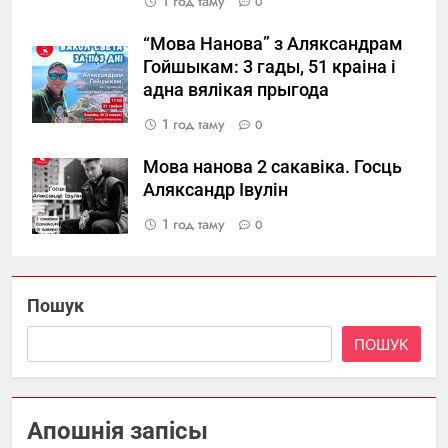
1 год таму
0
“Мова Нанова” з Аляксандрам
Гойшыкам: 3 гады, 51 краіна і
адна вялікая прыгода
1 год таму
0
Мова нанова 2 сакавіка. Госць
Аляксандр Івулін
1 год таму
0
Пошук
ПОШУК
Апошнія запісы