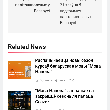
па
палітзняволеных у
21 траўня ў
запісах
Беларусі
падтрымку
палітзняволеных
Беларусі
Related News
Распачынаецца новы сезон
курсаў беларускае мовы “Мова
Нанова”
10 месяцаў таму
0
“Мова Нанова” запрашае на
закрыццё сезона ля палаца
Goszcz