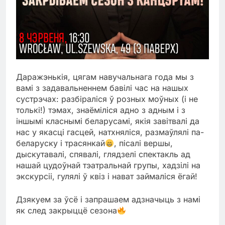
Даражэнькія, цягам навучальнага года мы з
вамі з задавальненнем бавілі час на нашых
сустрэчах: разбіраліся ў розных моўных (і не
толькі!) тэмах, знаёміліся адно з адным і з
іншымі класнымі беларусамі, якія завітвалі да
нас у якасці гасцей, натхняліся, размаўлялі па-
беларуску і трасянкай
, пісалі вершы,
дыскутавалі, спявалі, глядзелі спектакль ад
нашай цудоўнай тэатральнай групы, хадзілі на
экскурсіі, гулялі ў квіз і нават займаліся ёгай!
Дзякуем за ўсё і запрашаем адзначыць з намі
як след закрыццё сезона