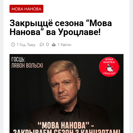
МОВА НАНОВА
Закрыццё сезона “Мова
Нанова” ва Уроцлаве!
0
1 Год Таму
1 Хвілін