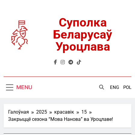
Skip
to
content
Суполка
Беларусаў
Уроцлава
MENU
ENG
POL
Галоўная
2025
красавік
15
Закрыццё сезона “Мова Нанова” ва Уроцлаве!