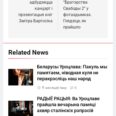
адбудзецца
“Братэрства
запісах
канцэрт і
Свабоды 2” у
прэзентацыя кніг
фотаздымках.
Змітра Бартосіка
Глядзіце, як
прайшло
Related News
Беларусы Уроцлава: Пакуль мы
памятаем, ніводная куля не
перакрэсліць наш народ
9 месяцаў таму
0
РАДЫЁ РАЦЫЯ: Ва Уроцлаве
прайшла вечарына памяці
ахвяр сталінскіх рэпрэсій