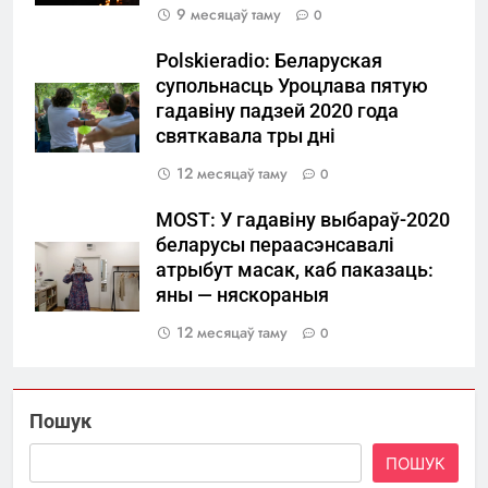
9 месяцаў таму
0
Polskieradio: Беларуская
супольнасць Уроцлава пятую
гадавіну падзей 2020 года
святкавала тры дні
12 месяцаў таму
0
MOST: У гадавіну выбараў-2020
беларусы пераасэнсавалі
атрыбут масак, каб паказаць:
яны — няскораныя
12 месяцаў таму
0
Пошук
ПОШУК