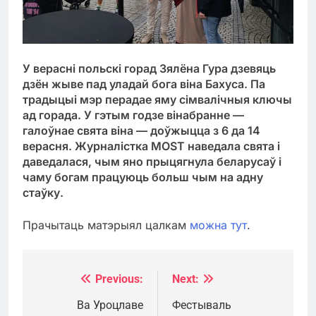
У верасні польскі горад Зялёна Гура дзевяць
дзён жыве пад уладай бога віна Бахуса. Па
традыцыі мэр перадае яму сімвалічныя ключы
ад горада. У гэтым годзе вінабранне —
галоўнае свята віна — доўжыцца з 6 да 14
верасня. Журналістка MOST наведала свята і
даведалася, чым яно прыцягнула беларусаў і
чаму богам працуюць больш чым на адну
стаўку.
Прачытаць матэрыял цалкам
можна тут
.
Previous:
Next:
Навігацыя
па
Ва Уроцлаве
Фестываль