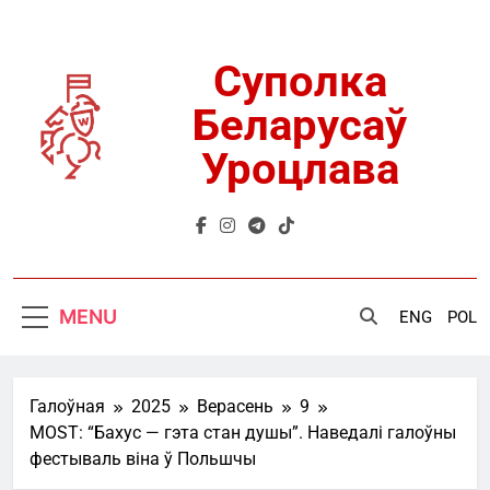
Skip
to
content
Суполка
Беларусаў
Уроцлава
MENU
ENG
POL
Галоўная
2025
Верасень
9
MOST: “Бахус — гэта стан душы”. Наведалі галоўны
фестываль віна ў Польшчы