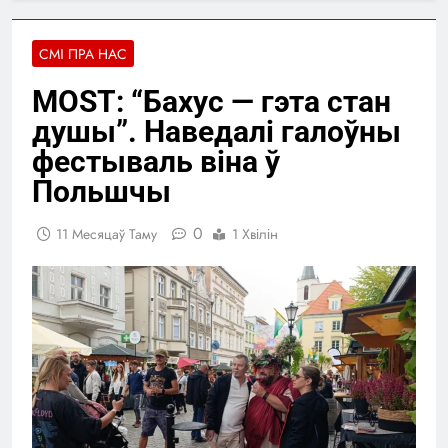
СМІ ПРА НАС
MOST: “Бахус — гэта стан
душы”. Наведалі галоўны
фестываль віна ў
Польшчы
0
11 Месяцаў Таму
1 Хвілін