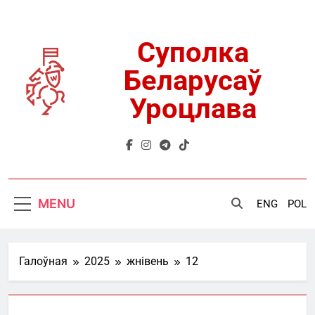
Skip
to
content
Суполка
Беларусаў
Уроцлава
MENU
ENG
POL
Галоўная
2025
жнівень
12