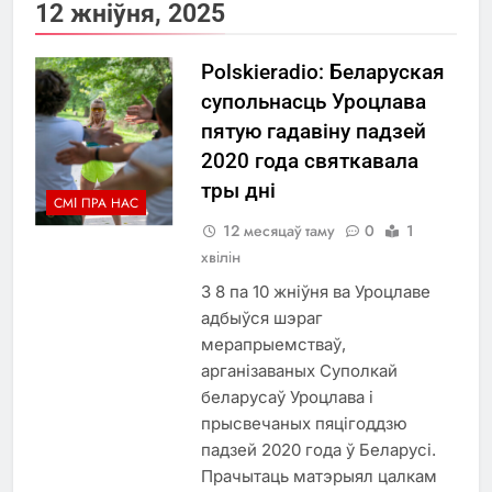
12 жніўня, 2025
Polskieradio: Беларуская
супольнасць Уроцлава
пятую гадавіну падзей
2020 года святкавала
тры дні
СМІ ПРА НАС
12 месяцаў таму
0
1
хвілін
З 8 па 10 жніўня ва Уроцлаве
адбыўся шэраг
мерапрыемстваў,
арганізаваных Суполкай
беларусаў Уроцлава і
прысвечаных пяцігоддзю
падзей 2020 года ў Беларусі.
Прачытаць матэрыял цалкам