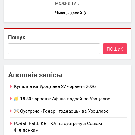
можна тут.
Чытаць далей
Пошук
ПОШУК
Апошнія запісы
Купалле ва Уроцлаве 27 чэрвеня 2026
18-30 чэрвеня: Афіша падзей ва Уроцлаве
Сустрэча «Гонар і годнасць» ва Уроцлаве
РОЗЫГРЫШ КВІТКА на сустрэчу з Сашам
Філіпенкам